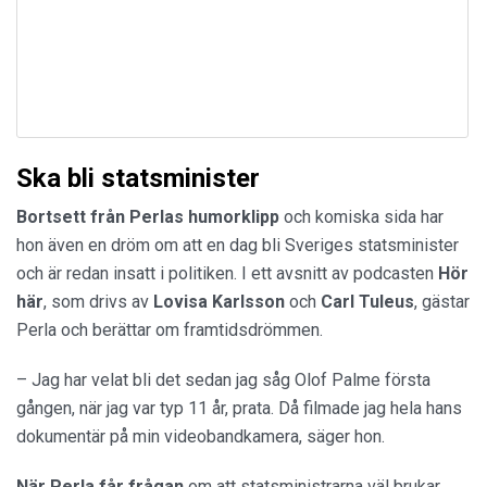
Ska bli statsminister
Bortsett från Perlas humorklipp
och komiska sida har
hon även en dröm om att en dag bli Sveriges statsminister
och är redan insatt i politiken. I ett avsnitt av podcasten
Hör
här
, som drivs av
Lovisa Karlsson
och
Carl Tuleus
, gästar
Perla och berättar om framtidsdrömmen.
– Jag har velat bli det sedan jag såg Olof Palme första
gången, när jag var typ 11 år, prata. Då filmade jag hela hans
dokumentär på min videobandkamera, säger hon.
När Perla får frågan
om att statsministrarna väl brukar