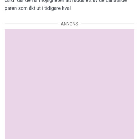
card” där de får möjligheten att rädda ett av de dansande
paren som åkt ut i tidigare kval.
ANNONS