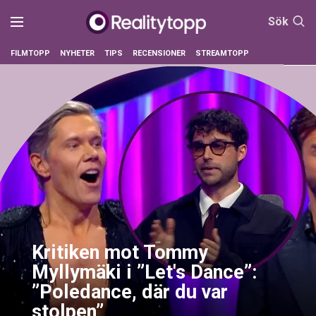
Sök
FILMTOPP
NYHETER
TIPS
RECENSIONER
STREAMTOPP
Kritiken mot Tommy
Myllymäki i ”Let's Dance”:
”Poledance, där du var
stolpen”