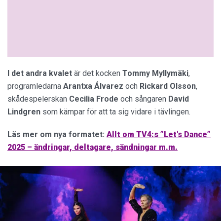
I det andra kvalet
är det kocken
Tommy Myllymäki
,
programledarna
Arantxa Álvarez
och
Rickard
Olsson
,
skådespelerskan
Cecilia Frode
och sångaren
David
Lindgren
som kämpar för att ta sig vidare i tävlingen.
Läs mer om nya formatet:
Allt om TV4:s ”Let's Dance”
2025 – ändringar, deltagare, sändningar m.m.