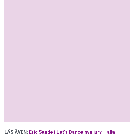
LÄS ÄVEN:
Eric Saade i Let's Dance nya jury – alla