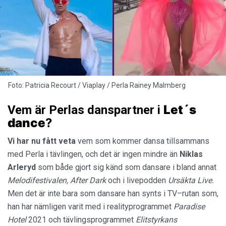
Foto: Patricia Recourt / Viaplay / Perla Rainey Malmberg
Let´s
Vem är Perlas danspartner i
dance
?
Vi har nu fått veta
vem som kommer dansa tillsammans
med Perla i tävlingen, och det är ingen mindre än
Niklas
Arleryd
som både gjort sig känd som dansare i bland annat
Melodifestivalen,
After Dark
och i livepodden
Ursäkta Live.
Men det är inte bara som dansare han synts i TV–rutan som,
han har nämligen varit med i realityprogrammet
Paradise
Hotel
2021 och tävlingsprogrammet
Elitstyrkans