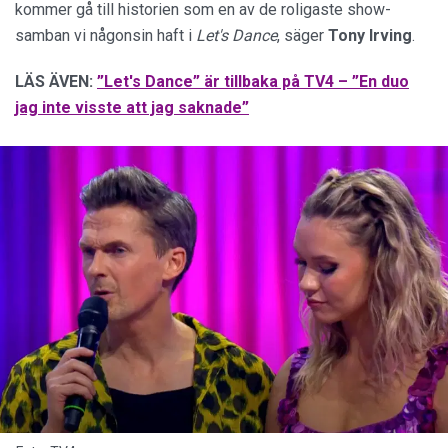
kommer gå till historien som en av de roligaste show-
samban vi någonsin haft i
Let's Dance
, säger
Tony Irving
.
LÄS ÄVEN:
”Let's Dance” är tillbaka på TV4 – ”En duo
jag inte visste att jag saknade”