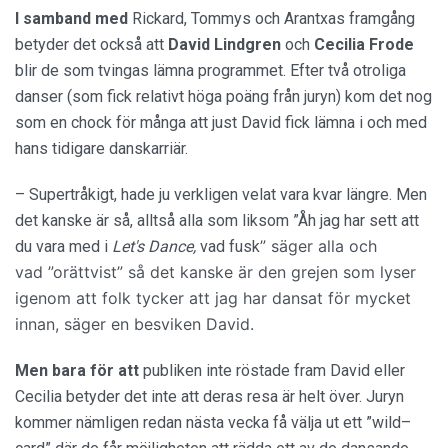
I samband med
Rickard, Tommys och Arantxas framgång
betyder det också att
David Lindgren
och
Cecilia Frode
blir de som tvingas lämna programmet. Efter två otroliga
danser (som fick relativt höga poäng från juryn) kom det nog
som en chock för många att just David fick lämna i och med
hans tidigare danskarriär.
– Supertråkigt, hade ju verkligen velat vara kvar längre. Men
det kanske är så, alltså alla som liksom ”Åh jag har sett att
” säger alla och
du vara med i
Let's Dance,
vad fusk
vad
”orättvist
” så det kanske är den grejen som lyser
igenom att folk tycker att jag har dansat för mycket
innan, säger en besviken David.
Men bara för att
publiken inte röstade fram David eller
Cecilia betyder det inte att deras resa är helt över. Juryn
kommer nämligen redan nästa vecka få välja ut ett ”wild–