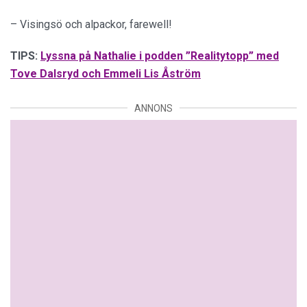
– Visingsö och alpackor, farewell!
TIPS:
Lyssna på Nathalie i podden ”Realitytopp” med
Tove Dalsryd och Emmeli Lis Åström
ANNONS