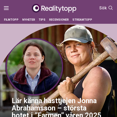
Sök
FILMTOPP
NYHETER
TIPS
RECENSIONER
STREAMTOPP
Lär känna hästtjejen Jonna
Abrahamsson – största
hotet i ”Farmen” våren 2025