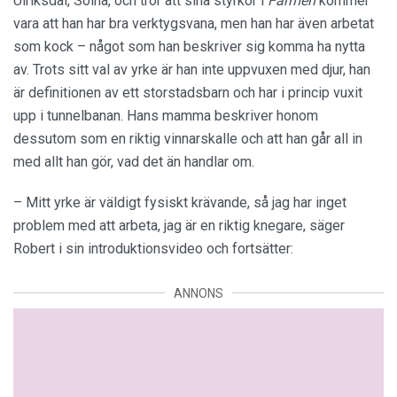
Ulriksdal, Solna, och tror att sina styrkor i
Farmen
kommer
vara att han har bra verktygsvana, men han har även arbetat
som kock – något som han beskriver sig komma ha nytta
av. Trots sitt val av yrke är han inte uppvuxen med djur, han
är definitionen av ett storstadsbarn och har i princip vuxit
upp i tunnelbanan. Hans mamma beskriver honom
dessutom som en riktig vinnarskalle och att han går all in
med allt han gör, vad det än handlar om.
– Mitt yrke är väldigt fysiskt krävande, så jag har inget
problem med att arbeta, jag är en riktig knegare, säger
Robert i sin introduktionsvideo och fortsätter:
ANNONS