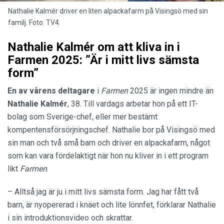
Nathalie Kalmér driver en liten alpackafarm på Visingsö med sin
familj. Foto: TV4.
Nathalie Kalmér om att kliva in i
Farmen 2025: ”Är i mitt livs sämsta
form”
En av vårens deltagare
i
Farmen
2025 är ingen mindre än
Nathalie Kalmér
, 38. Till vardags arbetar hon på ett IT-
bolag som Sverige-chef, eller mer bestämt
kompentensförsörjningschef. Nathalie bor på Visingsö med
sin man och två små barn och driver en alpackafarm, något
som kan vara fördelaktigt när hon nu kliver in i ett program
likt
Farmen
.
– Alltså jag är ju i mitt livs sämsta form. Jag har fått två
barn, är nyopererad i knäet och lite lönnfet, förklarar Nathalie
i sin introduktionsvideo och skrattar.