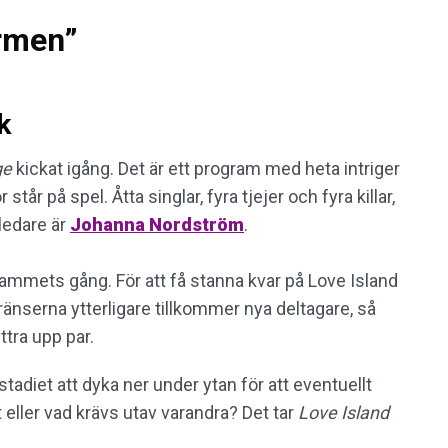
armen”
k
ge
kickat igång. Det är ett program med heta intriger
tår på spel. Åtta singlar, fyra tjejer och fyra killar,
ledare är
Johanna Nordström
.
ammets gång. För att få stanna kvar på Love Island
gränserna ytterligare tillkommer nya deltagare, så
ttra upp par.
stadiet att dyka ner under ytan för att eventuellt
t eller vad krävs utav varandra? Det tar
Love Island