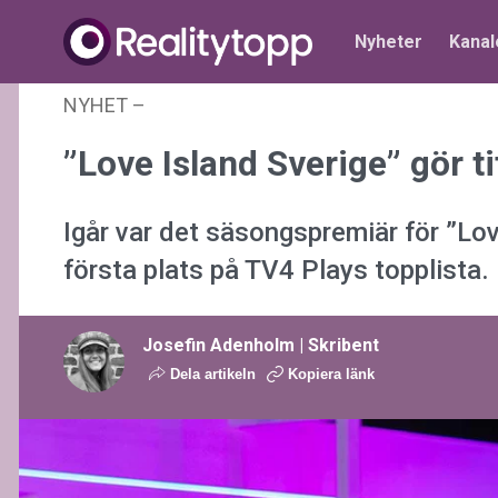
Nyheter
Kanal
NYHET
–
27 januari 2026 kl. 20:31
”Love Island Sverige” gör t
Igår var det säsongspremiär för ”Love
första plats på TV4 Plays topplista.
Josefin Adenholm | Skribent
Dela artikeln
Kopiera länk