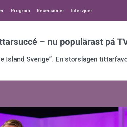
er
Program
Recensioner
Intervjuer
ittarsuccé – nu populärast på T
 Island Sverige”. En storslagen tittarfavori