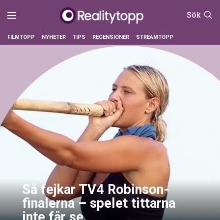
Sök
FILMTOPP
NYHETER
TIPS
RECENSIONER
STREAMTOPP
Så fejkar TV4 Robinson-
finalerna – spelet tittarna
inte får se