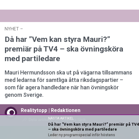
NYHET
–
27 juli 2026 kl. 17:59
Då har ”Vem kan styra Mauri?”
premiär på TV4 – ska övningsköra
med partiledare
Mauri Hermundsson ska ut på vägarna tillsammans
med ledarna för samtliga åtta riksdagspartier –
som får agera handledare när han övningskör
genom Sverige.
Realitytopp | Redaktionen
NÄSTA ARTIKEL
Dela artikeln
Kopiera länk
Då har ”Vem kan styra Mauri?” premiär på TV4
– ska övningsköra med partiledare
Leder ny programspecial inför höstens