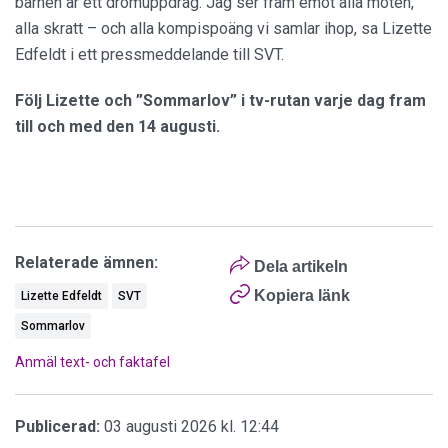
barnen är ett drömuppdrag. Jag ser fram emot alla möten,
alla skratt – och alla kompispoäng vi samlar ihop, sa Lizette
Edfeldt i ett pressmeddelande till SVT.
Följ Lizette och ”Sommarlov” i tv-rutan varje dag fram
till och med den 14 augusti.
Relaterade ämnen:
Dela artikeln
Kopiera länk
Lizette Edfeldt
SVT
Sommarlov
Anmäl text- och faktafel
Publicerad:
03 augusti 2026 kl. 12:44