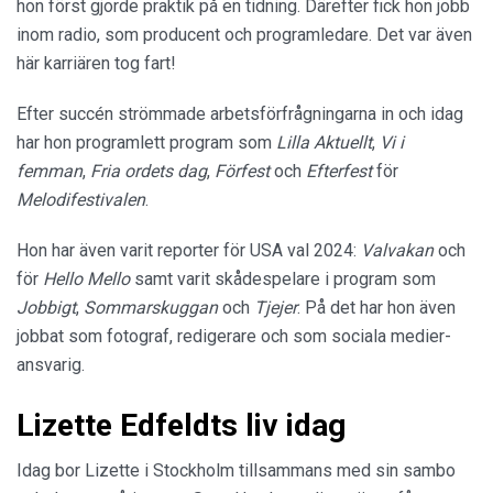
hon först gjorde praktik på en tidning. Därefter fick hon jobb
inom radio, som producent och programledare. Det var även
här karriären tog fart!
Efter succén strömmade arbetsförfrågningarna in och idag
har hon programlett program som
Lilla Aktuellt
,
Vi i
femman
,
Fria ordets dag
,
Förfest
och
Efterfest
för
Melodifestivalen
.
Hon har även varit reporter för USA val 2024:
Valvakan
och
för
Hello Mello
samt varit skådespelare i program som
Jobbigt
,
Sommarskuggan
och
Tjejer
. På det har hon även
jobbat som fotograf, redigerare och som sociala medier-
ansvarig.
Lizette Edfeldts liv idag
Idag bor Lizette i Stockholm tillsammans med sin sambo