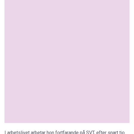
I arbetslivet arbetar hon fortfarande på SVT, efter snart tio