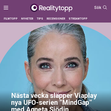
Sök
FILMTOPP
NYHETER
TIPS
RECENSIONER
STREAMTOPP
Nästa vecka släpper Viaplay
nya UFO-serien ”MindGap”
med Agneta Sjödin