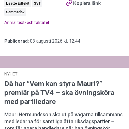
Kopiera länk
Lizette Edfeldt
SVT
Sommarlov
Anmäl text- och faktafel
Publicerad:
03 augusti 2026 kl. 12:44
NYHET
–
27 juli 2026 kl. 17:59
Då har ”Vem kan styra Mauri?”
premiär på TV4 – ska övningsköra
med partiledare
Mauri Hermundsson ska ut på vägarna tillsammans
med ledarna för samtliga åtta riksdagspartier –
som får agera handledare när han övningskör