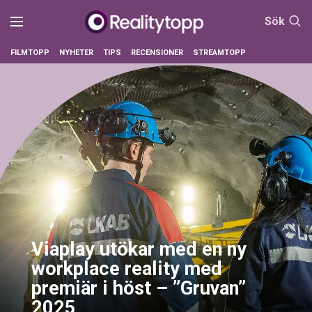
Sök
FILMTOPP
NYHETER
TIPS
RECENSIONER
STREAMTOPP
Viaplay utökar med en ny
workplace reality med
premiär i höst – ”Gruvan”
2025