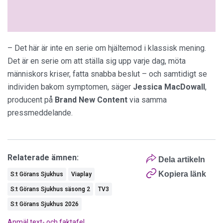
– Det här är inte en serie om hjältemod i klassisk mening.
Det är en serie om att ställa sig upp varje dag, möta
människors kriser, fatta snabba beslut – och samtidigt se
individen bakom symptomen, säger
Jessica
MacDowall
,
producent på
Brand
New
Content
via samma
pressmeddelande.
Relaterade ämnen:
Dela artikeln
Kopiera länk
S:t Görans Sjukhus
Viaplay
S:t Görans Sjukhus säsong 2
TV3
S:t Görans Sjukhus 2026
Anmäl text- och faktafel