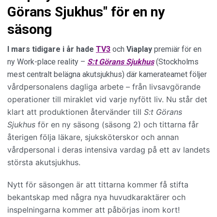
Görans Sjukhus" för en ny
säsong
I mars tidigare i år hade
TV3
och
Viaplay
premiär för en
ny Work-place reality –
S:t Görans Sjukhus
(Stockholms
mest centralt belägna akutsjukhus) där kamerateamet följer
vårdpersonalens dagliga arbete – från livsavgörande
operationer till miraklet vid varje nyfött liv.
Nu står det
klart att produktionen återvänder till
S:t Görans
Sjukhus
för en ny säsong (säsong 2) och tittarna får
återigen följa läkare, sjuksköterskor och annan
vårdpersonal i deras intensiva vardag på ett av landets
största akutsjukhus.
Nytt för säsongen är att tittarna kommer få stifta
bekantskap med några nya huvudkaraktärer och
inspelningarna kommer att påbörjas inom kort!