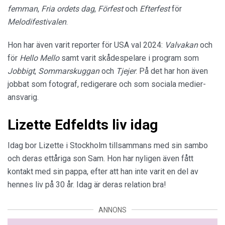
femman
,
Fria ordets dag
,
Förfest
och
Efterfest
för
Melodifestivalen
.
Hon har även varit reporter för USA val 2024:
Valvakan
och
för
Hello Mello
samt varit skådespelare i program som
Jobbigt
,
Sommarskuggan
och
Tjejer
. På det har hon även
jobbat som fotograf, redigerare och som sociala medier-
ansvarig.
Lizette Edfeldts liv idag
Idag bor Lizette i Stockholm tillsammans med sin sambo
och deras ettåriga son Sam. Hon har nyligen även fått
kontakt med sin pappa, efter att han inte varit en del av
hennes liv på 30 år. Idag är deras relation bra!
ANNONS