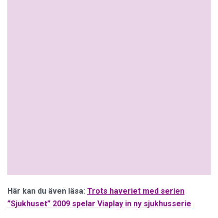
Här kan du även läsa:
Trots haveriet med serien
”Sjukhuset” 2009 spelar Viaplay in ny sjukhusserie