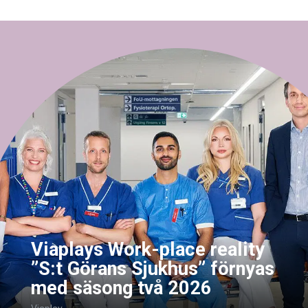
Viaplays Work-place reality
”S:t Görans Sjukhus” förnyas
med säsong två 2026