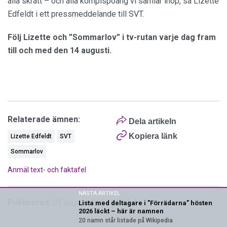
alla skratt – och alla kompispoäng vi samlar ihop, sa Lizette
Edfeldt i ett pressmeddelande till SVT.
Följ Lizette och ”Sommarlov” i tv-rutan varje dag fram
till och med den 14 augusti.
Relaterade ämnen:
Dela artikeln
Kopiera länk
Lizette Edfeldt
SVT
Sommarlov
Anmäl text- och faktafel
NÄSTA ARTIKEL
Publicerad:
03 augusti 2026 kl. 12:44
Lista med deltagare i ”Förrädarna” hösten
2026 läckt – här är namnen
20 namn står listade på Wikipedia