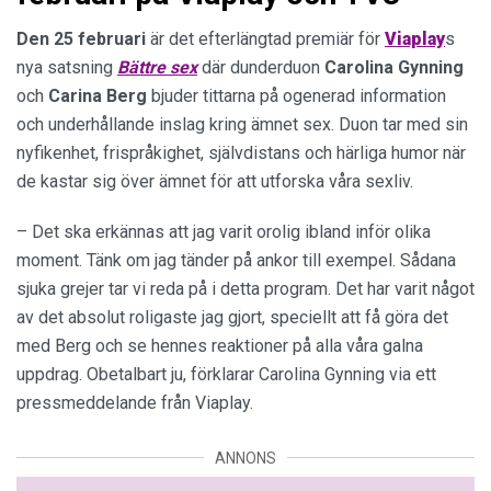
Den 25 februari
är det efterlängtad premiär för
Viaplay
s
nya satsning
Bättre sex
där dunderduon
Carolina
Gynning
och
Carina
Berg
bjuder tittarna på ogenerad information
och underhållande inslag kring ämnet sex. Duon tar med sin
nyfikenhet, frispråkighet, självdistans och härliga humor när
de kastar sig över ämnet för att utforska våra sexliv.
– Det ska erkännas att jag varit orolig ibland inför olika
moment. Tänk om jag tänder på ankor till exempel. Sådana
sjuka grejer tar vi reda på i detta program. Det har varit något
av det absolut roligaste jag gjort, speciellt att få göra det
med Berg och se hennes reaktioner på alla våra galna
uppdrag. Obetalbart ju, förklarar Carolina Gynning via ett
pressmeddelande från Viaplay.
ANNONS