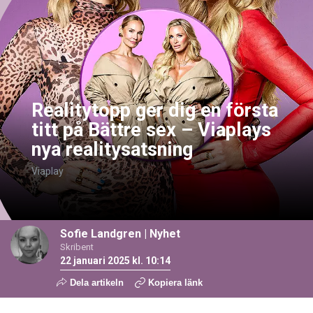
Realitytopp ger dig en första
titt på Bättre sex – Viaplays
nya realitysatsning
Viaplay
Sofie Landgren
|
Nyhet
Skribent
22 januari 2025 kl. 10:14
Dela artikeln
Kopiera länk