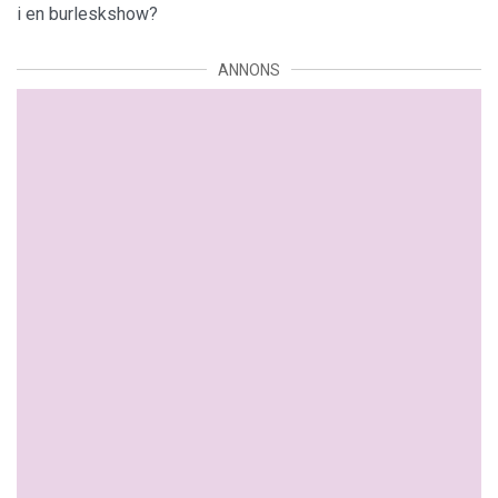
i en burleskshow?
ANNONS