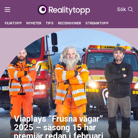
Sök
FILMTOPP
NYHETER
TIPS
RECENSIONER
STREAMTOPP
Viaplays ”Frusna vägar”
2025 – säsong 15 har
premiär redan i februari