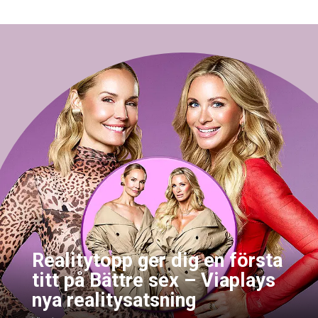
Realitytopp ger dig en första
titt på Bättre sex – Viaplays
nya realitysatsning