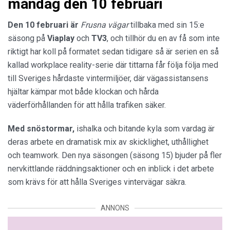
måndag den 10 februari
Den 10 februari är
Frusna vägar
tillbaka med sin 15:e
säsong på
Viaplay
och
TV3
, och tillhör du en av få som inte
riktigt har koll på formatet sedan tidigare så är serien en så
kallad workplace reality-serie där tittarna får följa följa med
till Sveriges hårdaste vintermiljöer, där vägassistansens
hjältar kämpar mot både klockan och hårda
väderförhållanden för att hålla trafiken säker.
Med snöstormar,
ishalka och bitande kyla som vardag är
deras arbete en dramatisk mix av skicklighet, uthållighet
och teamwork. Den nya säsongen (säsong 15) bjuder på fler
nervkittlande räddningsaktioner och en inblick i det arbete
som krävs för att hålla Sveriges vintervägar säkra.
ANNONS