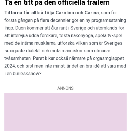
Ta en titt på den officiella trailern
Tittarna får alltså följa
Carolina
och
Carina
, som för
första gången på flera decennier gör en ny programsatsning
ihop. Duon kommer att åka runt i Sverige och utomlands för
att intervjua udda forskare, testa nakenyoga, spela tv-spel
med de intima musklerna, utforska vilken som är Sveriges
sexigaste dialekt, och möta människor som utmanar
tvåsamheten. Paret kikar också närmare på orgasmglappet
2024, och sist men inte minst, är det en bra idé att vara med
i en burleskshow?
ANNONS