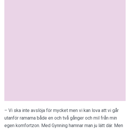
– Vi ska inte avslöja för mycket men vi kan lova att vi går
utanför ramarna både en och två gånger och mil från min
egen komfortzon. Med Gynning hamnar man ju lätt där. Men