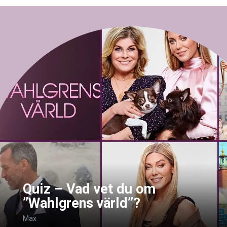
Quiz – Vad vet du om
”Wahlgrens värld”?
Max