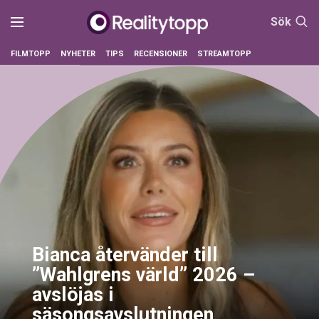
Sök
FILMTOPP
NYHETER
TIPS
RECENSIONER
STREAMTOPP
Bianca återvänder till
”Wahlgrens värld” 2026 –
avslöjas i
säsongsavslutningen