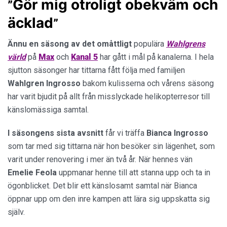
Gör mig otroligt obekväm och
”
äcklad
”
Ännu en säsong
av det omåttligt
populära
Wahlgrens
värld
på
Max
och
Kanal 5
har gått i mål på kanalerna. I hela
sjutton säsonger har tittarna fått följa med familjen
Wahlgren Ingrosso
bakom kulisserna och vårens säsong
har varit bjudit på allt från misslyckade helikopterresor till
känslomässiga samtal.
I säsongens sista avsnitt
får vi träffa
Bianca Ingrosso
som tar med sig tittarna när hon besöker sin lägenhet, som
varit under renovering i mer än två år. När hennes vän
Emelie Feola
uppmanar henne till att stanna upp och ta in
ögonblicket. Det blir ett känslosamt samtal när Bianca
öppnar upp om den inre kampen att lära sig uppskatta sig
själv.