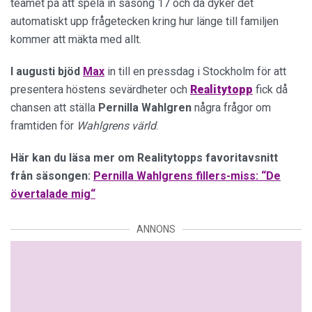
teamet på att spela in säsong 17 och då dyker det
automatiskt upp frågetecken kring hur länge till familjen
kommer att mäkta med allt.
I augusti bjöd
Max
in till en pressdag i Stockholm för att
presentera höstens sevärdheter och
Realitytopp
fick då
chansen att ställa
Pernilla
Wahlgren
några frågor om
framtiden för
Wahlgrens värld
.
Här kan du läsa mer om Realitytopps favoritavsnitt
från säsongen:
Pernilla Wahlgrens fillers-miss: “De
övertalade mig“
ANNONS