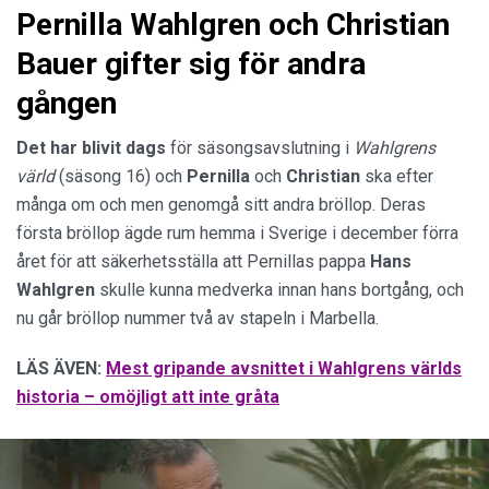
Pernilla Wahlgren och Christian
Bauer gifter sig för andra
gången
Det har blivit dags
för säsongsavslutning i
Wahlgrens
värld
(säsong 16) och
Pernilla
och
Christian
ska efter
många om och men genomgå sitt andra bröllop. Deras
första bröllop ägde rum hemma i Sverige i december förra
året för att säkerhetsställa att Pernillas pappa
Hans
Wahlgren
skulle kunna medverka innan hans bortgång, och
nu går bröllop nummer två av stapeln i Marbella.
LÄS ÄVEN:
Mest gripande avsnittet i Wahlgrens världs
historia – omöjligt att inte gråta