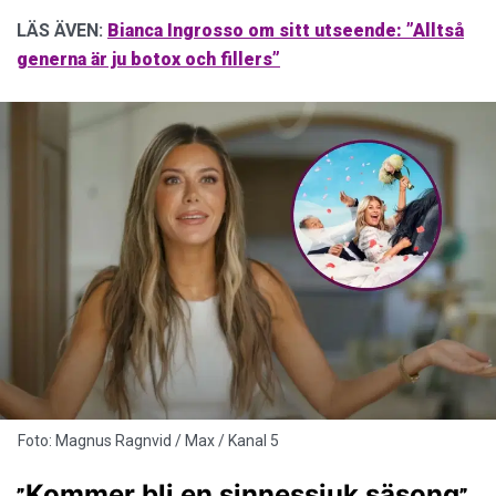
LÄS ÄVEN:
Bianca Ingrosso om sitt utseende: ”Alltså
generna är ju botox och fillers”
Foto: Magnus Ragnvid / Max / Kanal 5
Kommer bli en sinnessjuk säsong