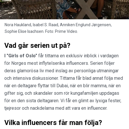
Nora Haukland, Isabel S. Raad, Anniken Englund Jørgensen,
Sophie Elise Isachsen. Foto: Prime Video.
Vad går serien ut på?
I "Girls of Oslo"
får tittarna en exklusiv inblick i vardagen
för Norges mest inflytelserika influencers. Serien följer
deras glamorösa liv med inslag av personliga utmaningar
och intensiva diskussioner. Tittarna får blad annat följa med
när en deltagare flyttar till Dubai, när en blir mamma, när en
gifter sig, och skandaler som rör kungafamiljen uppdagas
för en den sista deltagaren. Vi får en glimt av lyxiga fester,
tjejresor och nackdelarna med att vara en influencer.
Vilka influencers får man följa?