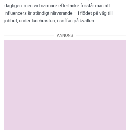
dagligen, men vid närmare eftertanke förstår man att
influencers är ständigt närvarande – i flödet på väg till
jobbet, under lunchrasten, i soffan på kvällen.
ANNONS