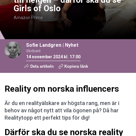
Girls of Oslo
Amazon Prime
Sofie Landgren
|
Nyhet
Skribent
14 november 2024 kl. 17:00
Dela artikeln
Kopiera länk
Reality om norska influencers
Är du en realityälskare av högsta rang, men är i
behov av något nytt att vila ögonen på? Då har
Realitytopp ett perfekt tips för dig!
Därför ska du se norska reality