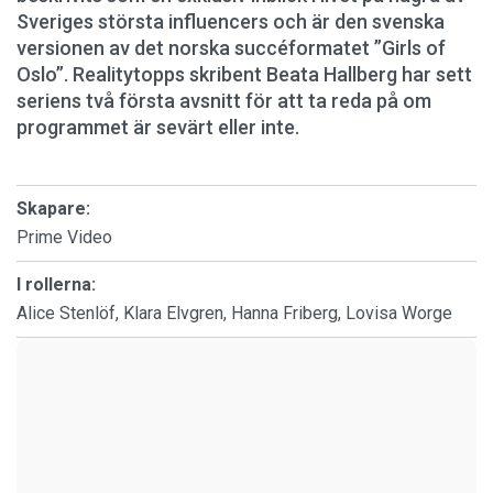
Sveriges största influencers och är den svenska
versionen av det norska succéformatet ”Girls of
Oslo”. Realitytopps skribent Beata Hallberg har sett
seriens två första avsnitt för att ta reda på om
programmet är sevärt eller inte.
Skapare:
Prime Video
I rollerna:
Alice Stenlöf, Klara Elvgren, Hanna Friberg, Lovisa Worge