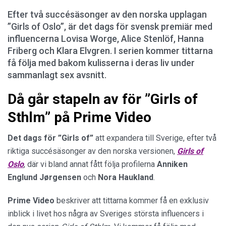
Efter två succésäsonger av den norska upplagan
”Girls of Oslo”, är det dags för svensk premiär med
influencerna Lovisa Worge, Alice Stenlöf, Hanna
Friberg och Klara Elvgren. I serien kommer tittarna
få följa med bakom kulisserna i deras liv under
sammanlagt sex avsnitt.
Då går stapeln av för ”Girls of
Sthlm” på Prime Video
Det dags för ”GirIs of”
att expandera till Sverige, efter två
riktiga succésäsonger av den norska versionen,
Girls of
Oslo
, där vi bland annat fått följa profilerna
Anniken
Englund Jørgensen
och
Nora Haukland
.
Prime Video
beskriver att tittarna kommer få en exklusiv
inblick i livet hos några av Sveriges största influencers i