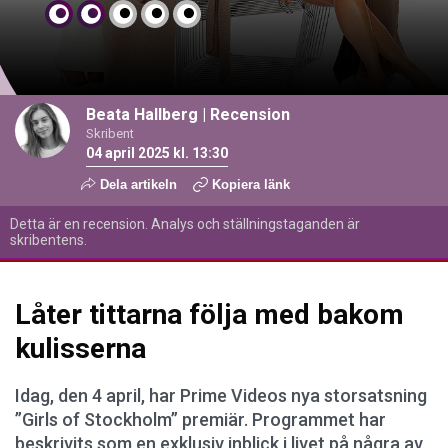
Beata Hallberg
|
Recension
Skribent
04 april 2025 kl. 13:30
Dela artikeln
Kopiera länk
Detta är en recension. Analys och ställningstaganden är
skribentens.
Låter tittarna följa med bakom
kulisserna
Idag, den 4 april, har Prime Videos nya storsatsning
”Girls of Stockholm” premiär. Programmet har
beskrivits som en exklusiv inblick i livet på några av