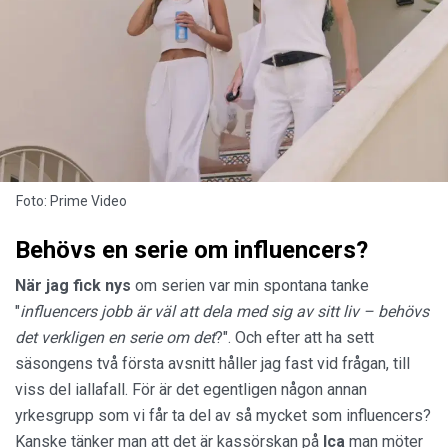
Foto: Prime Video
Behövs en serie om influencers?
När jag fick nys
om serien var min spontana tanke
"
influencers jobb är väl att dela med sig av sitt liv – behövs
det verkligen en serie om det
?". Och efter att ha sett
säsongens två första avsnitt håller jag fast vid frågan, till
viss del iallafall. För är det egentligen någon annan
yrkesgrupp som vi får ta del av så mycket som influencers?
Kanske tänker man att det är kassörskan på
Ica
man möter