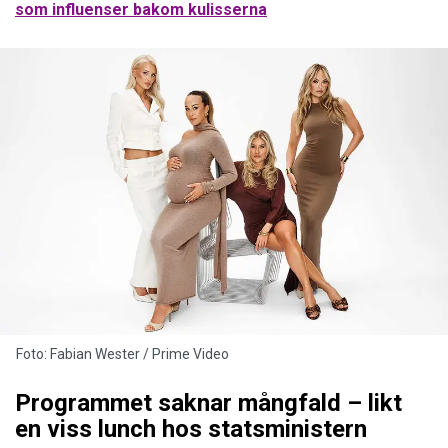
som influenser bakom kulisserna
Foto: Fabian Wester / Prime Video
Programmet saknar mångfald – likt
en viss lunch hos statsministern