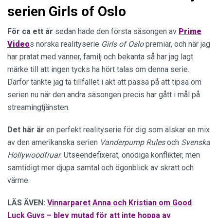
serien Girls of Oslo
För ca ett år
sedan hade den första säsongen av
Prime
Video
s norska realityserie
Girls of Oslo
premiär, och när jag
har pratat med vänner, familj och bekanta så har jag lagt
märke till att ingen tycks ha hört talas om denna serie.
Därför tänkte jag ta tillfället i akt att passa på att tipsa om
serien nu när den andra säsongen precis har gått i mål på
streamingtjänsten.
Det här är
en perfekt realityserie för dig som älskar en mix
av den amerikanska serien
Vanderpump Rules
och
Svenska
Hollywoodfruar
. Utseendefixerat, onödiga konflikter, men
samtidigt mer djupa samtal och ögonblick av skratt och
värme.
LÄS ÄVEN:
Vinnarparet Anna och Kristian om Good
Luck Guys – blev mutad för att inte hoppa av