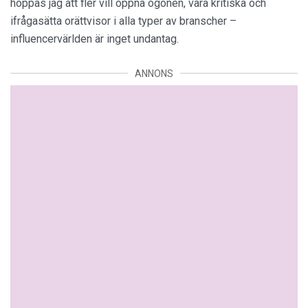
hoppas jag att fler vill öppna ögonen, vara kritiska och
ifrågasätta orättvisor i alla typer av branscher –
influencervärlden är inget undantag.
ANNONS