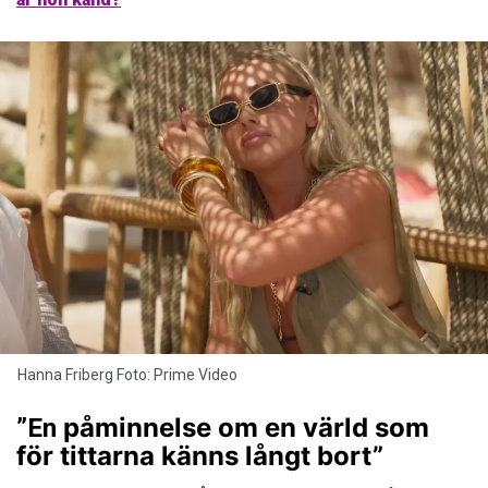
Hanna Friberg Foto: Prime Video
påminnelse om en värld som
”En
för tittarna känns långt bort
”