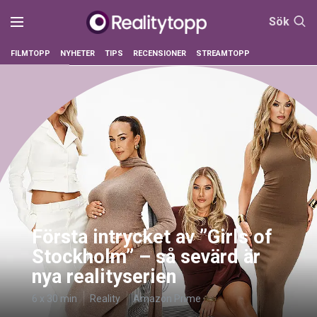
Sök
FILMTOPP
NYHETER
TIPS
RECENSIONER
STREAMTOPP
Första intrycket av ”Girls of
Stockholm” – så sevärd är
nya realityserien
6 x 30 min
Reality
Amazon Prime