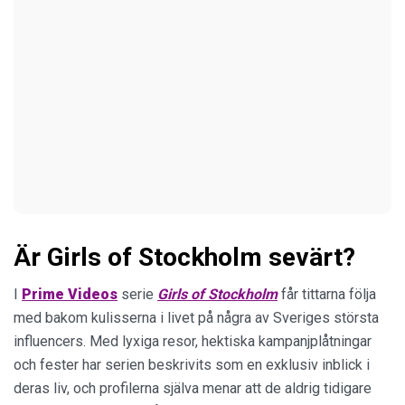
Är Girls of Stockholm sevärt?
I
Prime Videos
serie
Girls of Stockholm
får tittarna följa
med bakom kulisserna i livet på några av Sveriges största
influencers. Med lyxiga resor, hektiska kampanjplåtningar
och fester har serien beskrivits som en exklusiv inblick i
deras liv, och profilerna själva menar att de aldrig tidigare