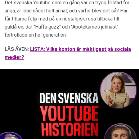
Det svenska Youtube som en gång var en trygg fristad för
unga, är idag något helt annat, och varför blev det så? Här
får tittarna följa med på en nostalgisk resa tillbaka till
guldåren, där "Haffa guzz" och "Apotekarnes julmust"
förtrollade en hel generation.
LÄS ÄVEN:
LISTA: Vilka konton är mäktigast på sociala
medier?