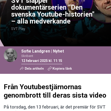
SVT släpper
dokumentärserien “Den
svenska Youtube-historien"
– alla medverkande
SVT Play
Sofie Landgren
|
Nyhet
Skribent
12 februari 2025 kl. 11:15
Dela artikeln
Kopiera länk
Från Youtubestjärnornas
genombrott till deras sista video
På torsdag, den 13 februari, är det premiär för SVT