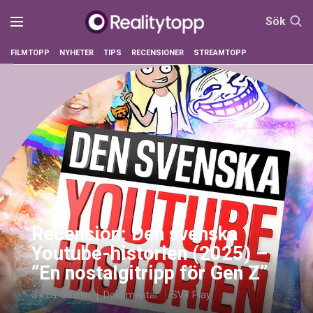
Sök
FILMTOPP
NYHETER
TIPS
RECENSIONER
STREAMTOPP
Recension: Den svenska
Youtube-historien (2025) –
”En nostalgitripp för Gen Z”
3 x ca. 30 min
Dokumentär
SVT Play