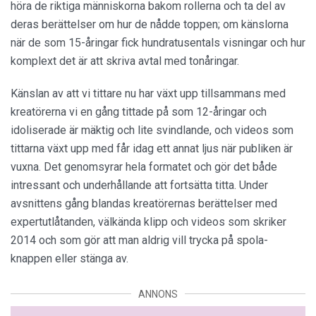
höra de riktiga människorna bakom rollerna och ta del av
deras berättelser om hur de nådde toppen; om känslorna
när de som 15-åringar fick hundratusentals visningar och hur
komplext det är att skriva avtal med tonåringar.
Känslan av att vi tittare nu har växt upp tillsammans med
kreatörerna vi en gång tittade på som 12-åringar och
idoliserade är mäktig och lite svindlande, och videos som
tittarna växt upp med får idag ett annat ljus när publiken är
vuxna. Det genomsyrar hela formatet och gör det både
intressant och underhållande att fortsätta titta. Under
avsnittens gång blandas kreatörernas berättelser med
expertutlåtanden, välkända klipp och videos som skriker
2014 och som gör att man aldrig vill trycka på spola-
knappen eller stänga av.
ANNONS