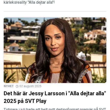
kärleksreality "Alla dejtar alla"!
NYHET
02 augusti 2025
Det här är Jessy Larsson i "Alla dejtar alla"
2025 på SVT Play
Tidigare i juli hade ett helt nytt dejtingformat premiär på SVT