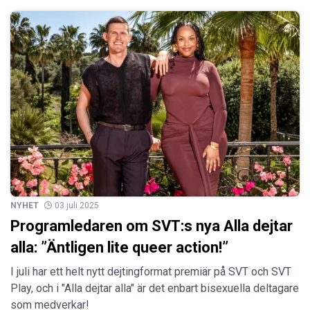
NYHET
03 juli 2025
Programledaren om SVT:s nya Alla dejtar
alla: ”Äntligen lite queer action!”
I juli har ett helt nytt dejtingformat premiär på SVT och SVT
Play, och i "Alla dejtar alla" är det enbart bisexuella deltagare
som medverkar!