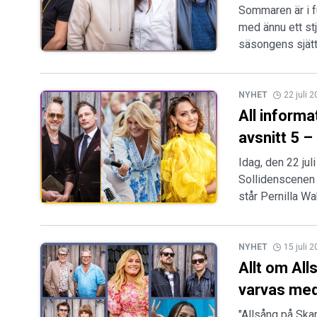
Sommaren är i f
med ännu ett stj
säsongens sjätte
NYHET
22 juli 
All inform
avsnitt 5 –
Idag, den 22 ju
Sollidenscenen 
står Pernilla Wa
NYHET
15 juli 
Allt om All
varvas med
"Allsång på Sk