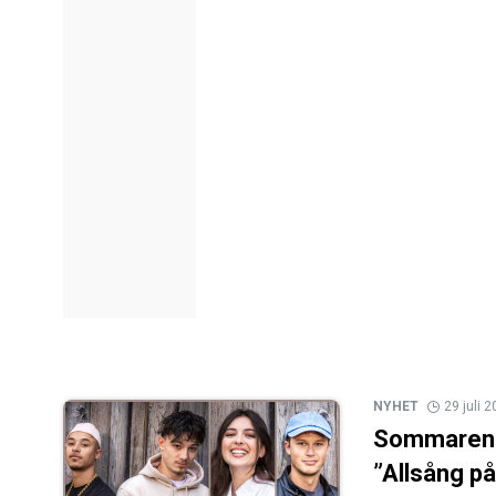
NYHET
29 juli 
Sommarens 
”Allsång på