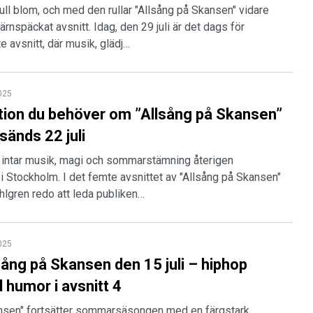
ull blom, och med den rullar "Allsång på Skansen" vidare
ärnspäckat avsnitt. Idag, den 29 juli är det dags för
 avsnitt, där musik, glädj…
2025
ation du behöver om ”Allsång på Skansen”
 sänds 22 juli
li intar musik, magi och sommarstämning återigen
i Stockholm. I det femte avsnittet av "Allsång på Skansen"
hlgren redo att leda publiken…
2025
sång på Skansen den 15 juli – hiphop
 humor i avsnitt 4
ansen" fortsätter sommarsäsongen med en färgstark