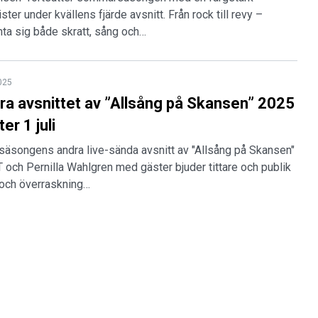
ster under kvällens fjärde avsnitt. Från rock till revy –
nta sig både skratt, sång och…
2025
dra avsnittet av ”Allsång på Skansen” 2025
er 1 juli
 säsongens andra live-sända avsnitt av "Allsång på Skansen"
VT och Pernilla Wahlgren med gäster bjuder tittare och publik
 och överraskning…