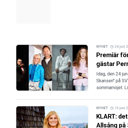
NYHET
24 juni 
Premiär fö
gästar Pern
Idag, den 24 jun
Skansen" på SVT
sommarnöjet. L
NYHET
10 juni 
KLART: det 
Allsång på