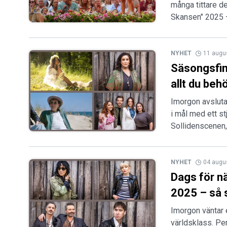
många tittare de
Skansen" 2025 –
NYHET
11 augu
Säsongsfin
allt du beh
Imorgon avsluta
i mål med ett st
Sollidenscenen,
NYHET
04 augu
Dags för nä
2025 – så s
Imorgon väntar e
världsklass. Pe