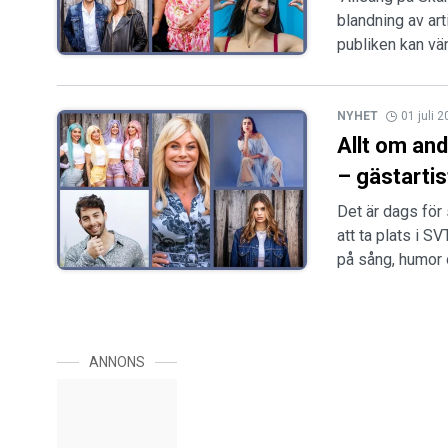
blandning av arti
publiken kan vä
NYHET
01 juli 
Allt om an
– gästartist
Det är dags för
att ta plats i S
på sång, humor
ANNONS