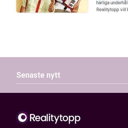
härliga underhå
Realitytopp vill 
Senaste nytt