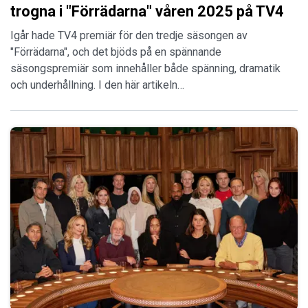
trogna i "Förrädarna" våren 2025 på TV4
Igår hade TV4 premiär för den tredje säsongen av
"Förrädarna", och det bjöds på en spännande
säsongspremiär som innehåller både spänning, dramatik
och underhållning. I den här artikeln…