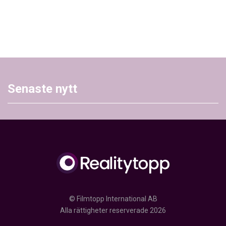
Senaste nytt
© Filmtopp International AB
Alla rättigheter reserverade 2026