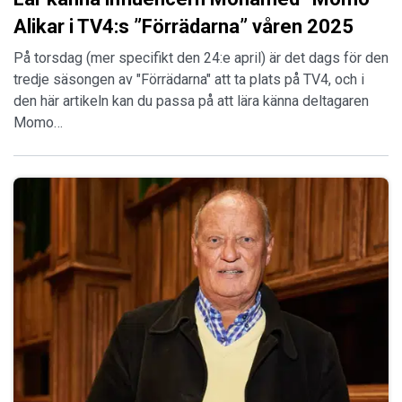
Alikar i TV4:s ”Förrädarna” våren 2025
På torsdag (mer specifikt den 24:e april) är det dags för den
tredje säsongen av "Förrädarna" att ta plats på TV4, och i
den här artikeln kan du passa på att lära känna deltagaren
Momo…