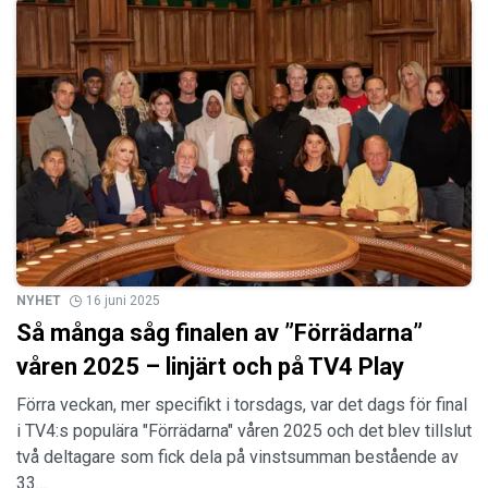
NYHET
16 juni 2025
Så många såg finalen av ”Förrädarna”
våren 2025 – linjärt och på TV4 Play
Förra veckan, mer specifikt i torsdags, var det dags för final
i TV4:s populära "Förrädarna" våren 2025 och det blev tillslut
två deltagare som fick dela på vinstsumman bestående av
33…