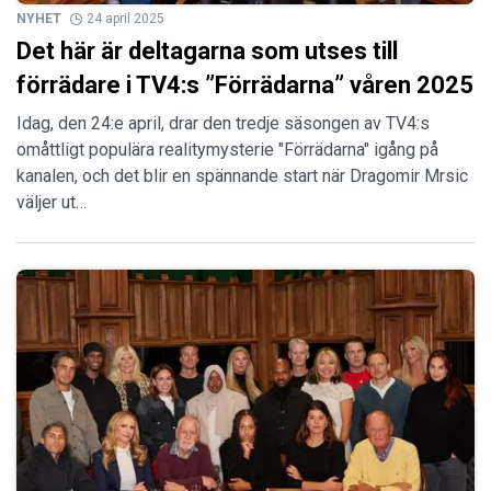
NYHET
24 april 2025
Det här är deltagarna som utses till
förrädare i TV4:s ”Förrädarna” våren 2025
Idag, den 24:e april, drar den tredje säsongen av TV4:s
omåttligt populära realitymysterie "Förrädarna" igång på
kanalen, och det blir en spännande start när Dragomir Mrsic
väljer ut…