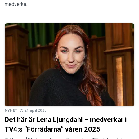
medverka…
NYHET
21 april 2025
Det här är Lena Ljungdahl – medverkar i
TV4:s ”Förrädarna” våren 2025