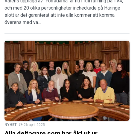
Vårens upplaga av "Förrädarna" är nu i full rullning på TV4,
och med 20 olika personligheter incheckade på Häringe
slott är det garanterat att inte alla kommer att komma
överens med va…
NYHET
26 april 2025
Alla deltagare som har åkt ut ur