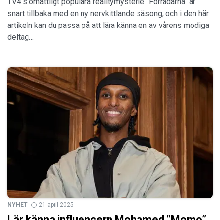
TV4:s omåttligt populära realitymysterie "Förrädarna" är
snart tillbaka med en ny nervkittlande säsong, och i den här
artikeln kan du passa på att lära känna en av vårens modiga
deltag…
NYHET
21 april 2025
Lär känna influencern Mohamed ”Momo”