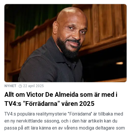
NYHET
22 april 2025
Allt om Victor De Almeida som är med i
TV4:s ”Förrädarna” våren 2025
TV4:s populära realitymysterie "Förrädarna" är tillbaka med
en ny nervkittlande säsong, och i den här artikeln kan du
passa på att lära känna en av vårens modiga deltagare som