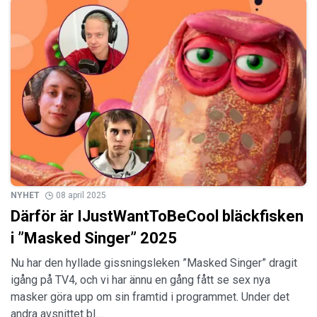
NYHET
08 april 2025
Därför är IJustWantToBeCool bläckfisken
i ”Masked Singer” 2025
Nu har den hyllade gissningsleken ”Masked Singer” dragit
igång på TV4, och vi har ännu en gång fått se sex nya
masker göra upp om sin framtid i programmet. Under det
andra avsnittet bl…