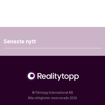
Senaste nytt
© Filmtopp International AB
Alla rättigheter reserverade 2026