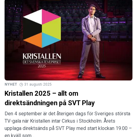
NYHET
31 augusti 2025
Kristallen 2025 – allt om
direktsändningen på SVT Play
Den 4 september är det återigen dags för Sveriges största
TV-gala när Kristallen intar Cirkus i Stockholm. Årets
upplaga direktsänds på SVT Play med start klockan 19.00 –
en kväll som…