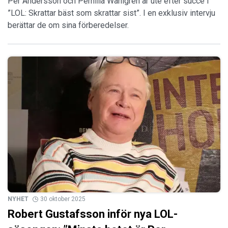
Per Andersson och Pernilla Wahlgren är ute efter succé i
”LOL: Skrattar bäst som skrattar sist”. I en exklusiv intervju
berättar de om sina förberedelser.
NYHET
30 oktober 2025
Robert Gustafsson inför nya LOL-