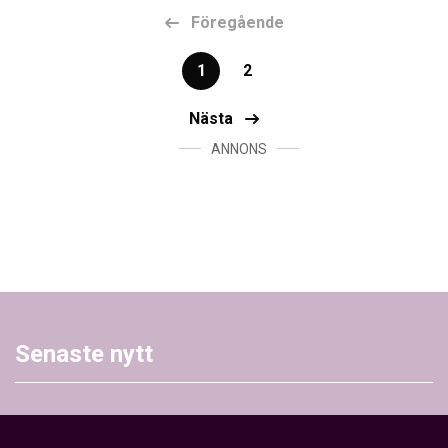
Föregående
1
2
Nästa
ANNONS
Senaste nytt