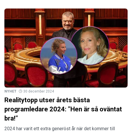
NYHET
30 december 2024
Realitytopp utser årets bästa
programledare 2024: ”Hen är så oväntat
bra!”
2024 har varit ett extra generöst år när det kommer till