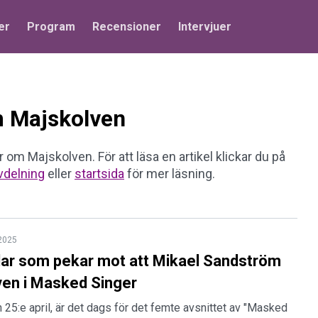
er
Program
Recensioner
Intervjuer
om Majskolven
r om Majskolven. För att läsa en artikel klickar du på
vdelning
eller
startsida
för mer läsning.
 2025
ådar som pekar mot att Mikael Sandström
ven i Masked Singer
 25:e april, är det dags för det femte avsnittet av "Masked