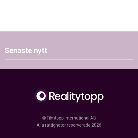
Senaste nytt
© Filmtopp International AB
Alla rättigheter reserverade 2026