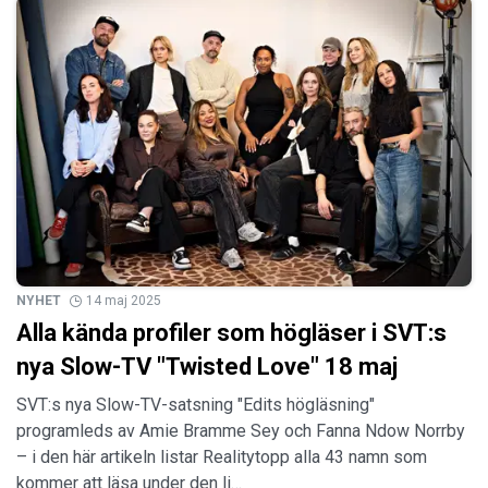
NYHET
14 maj 2025
Alla kända profiler som högläser i SVT:s
nya Slow-TV "Twisted Love" 18 maj
SVT:s nya Slow-TV-satsning "Edits högläsning"
programleds av Amie Bramme Sey och Fanna Ndow Norrby
– i den här artikeln listar Realitytopp alla 43 namn som
kommer att läsa under den li…