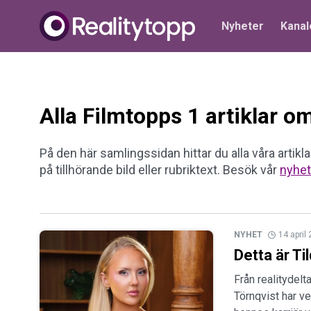
Nyheter
Kanal
Alla Filmtopps 1 artiklar om
På den här samlingssidan hittar du alla våra artiklar
på tillhörande bild eller rubriktext. Besök vår
nyhet
NYHET
14 april
Detta är Ti
Från realitydelt
Törnqvist har ve