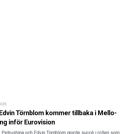
2025
Edvin Törnblom kommer tillbaka i Mello-
 inför Eurovision
” Petrushina och Edvin Törnblom gjorde succé i rollen som