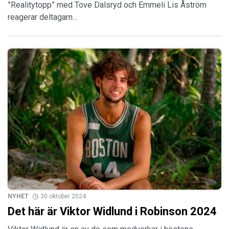
”Realitytopp” med Tove Dalsryd och Emmeli Lis Åström
reagerar deltagarn…
NYHET
30 oktober 2024
Det här är Viktor Widlund i Robinson 2024