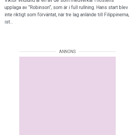
Viktor Widlund är en av de som medverkar i höstens
upplaga av “Robinson“, som är i full rullning. Hans start blev
inte riktigt som förväntat, när tre lag anlände till Filippinerna,
ist…
ANNONS