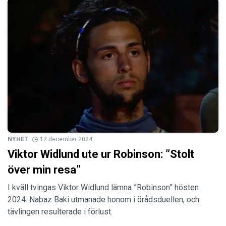
NYHET
12 december 2024
Viktor Widlund ute ur Robinson: ”Stolt
över min resa”
I kväll tvingas Viktor Widlund lämna ”Robinson” hösten
2024. Nabaz Baki utmanade honom i örådsduellen, och
tävlingen resulterade i förlust.