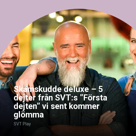
Skämskudde deluxe – 5
dejter från SVT:s ”Första
dejten” vi sent kommer
glömma
SVT Play