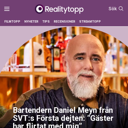
Sök
FILMTOPP
NYHETER
TIPS
RECENSIONER
STREAMTOPP
Bartendern Daniel Meyn från
SVT:s Första dejten: ”Gäster
har flirtat med mig”