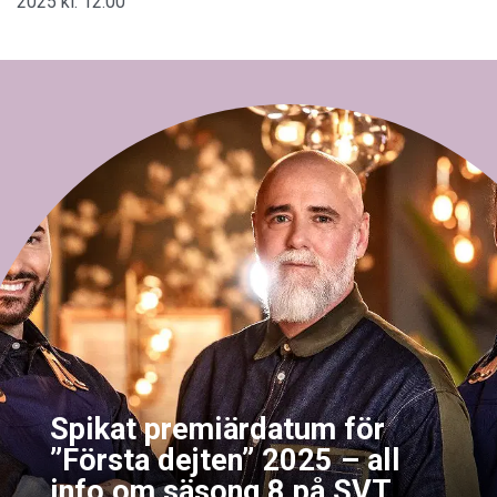
2025 kl. 12:00
Spikat premiärdatum för
”Första dejten” 2025 – all
info om säsong 8 på SVT