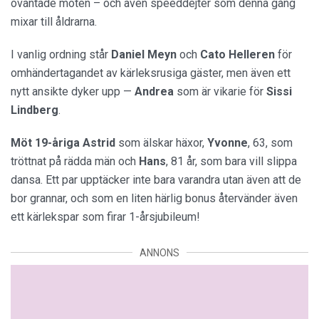
oväntade möten – och även speeddejter som denna gång
mixar till åldrarna.
I vanlig ordning står
Daniel
Meyn
och
Cato
Helleren
för
omhändertagandet av kärleksrusiga gäster, men även ett
nytt ansikte dyker upp —
Andrea
som är vikarie för
Sissi
Lindberg
.
Möt 19-åriga Astrid
som älskar häxor,
Yvonne
, 63, som
tröttnat på rädda män och
Hans
, 81 år, som bara vill slippa
dansa. Ett par upptäcker inte bara varandra utan även att de
bor grannar, och som en liten härlig bonus återvänder även
ett kärlekspar som firar 1-årsjubileum!
ANNONS