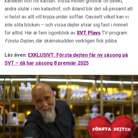
kärleken och för kaoset. Vissa möten gnistrar till direkt,
andra slutar i ren katastrof, och ibland blir det så pinsamt att
vi helst av allt vill krypa under soffan. Oavsett vilket kan vi
inte slita blicken – och vissa dejter etsar sig fast i minnet
för alltid. Här är fem ögonblick av
SVT Plays
TV-program
Första Dejten
, där skämskudden verkligen fick jobba.
Läs även:
EXKLUSIVT: Första dejten får ny säsong på
SVT – då har säsong 8 premiär 2025