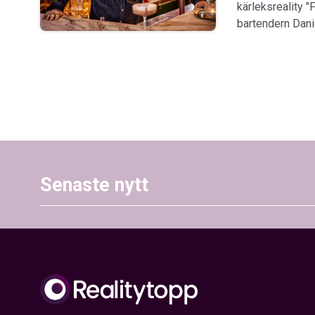
kärleksreality "
bartendern Dani
Senaste nytt