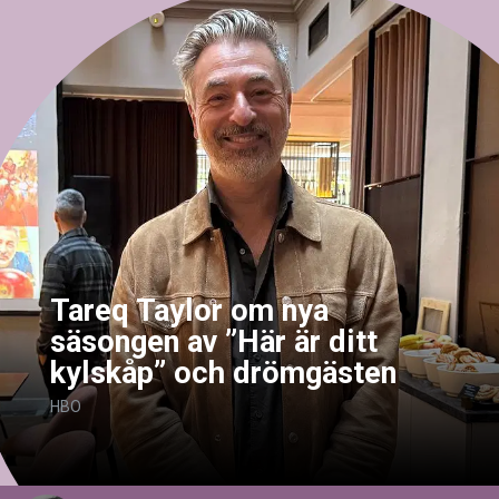
Tareq Taylor om nya
säsongen av ”Här är ditt
kylskåp” och drömgästen
HBO