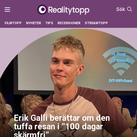
Sök
FILMTOPP
NYHETER
TIPS
RECENSIONER
STREAMTOPP
Erik Galli berättar om den
tuffa resan i “100 dagar
skärmfri”