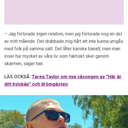
– Jag förlorade ingen relation, men jag förlorade nog en del
av mitt mående. Det drabbade mig hårt att inte kunna umgås
med folk på samma sätt. Det låter kanske banalt, men man
inser hur mycket av våra liv som faktiskt sker genom
skärmen, säger han.
LÄS OCKSÅ:
Tareq Taylor om nya säsongen av ”Här är
ditt kylskåp” och drömgästen