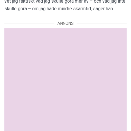
vet jag faktiskt vad jag skulle göra mer av – och vad jag inte
skulle göra – om jag hade mindre skärmtid, säger han.
ANNONS