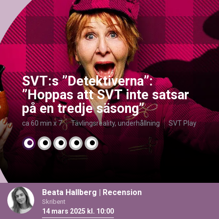
SVT:s ”Detektiverna”:
”Hoppas att SVT inte satsar
på en tredje säsong”
ca 60 min x 7
Tävlingsreality, underhållning
SVT Play
Beata Hallberg
|
Recension
Skribent
14 mars 2025 kl. 10:00