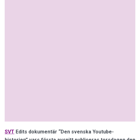
SVT
Edits dokumentär “Den svenska Youtube-
historien” vars första avsnitt publiceras torsdagen den