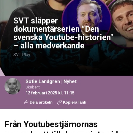
SVT släpper
dokumentärserien “Den
svenska Youtube-historien"
– alla medverkande
SVT Play
Sofie Landgren
|
Nyhet
Skribent
12 februari 2025 kl. 11:15
Dela artikeln
Kopiera länk
Från Youtubestjärnornas