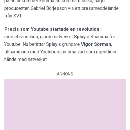
på tio år kommer komma att komma tillbaka, säger
producenten Gabriel Börjesson via ett pressmeddelande
från SVT.
Precis som Youtube startade en revolution
i
mediebranschen, gjorde nätverket
Splay
detsamma för
Youtube. Nu berättar Splay:s grundare
Vigor
Sörman
,
tillsammans med Youtubestjärnorna vad som egentligen
hände med nätverket.
ANNONS