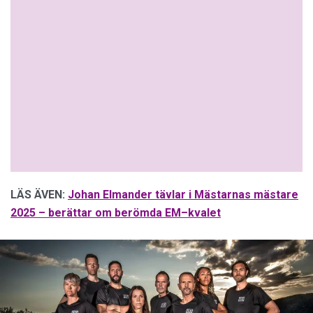
LÄS ÄVEN:
Johan Elmander tävlar i Mästarnas mästare
2025 – berättar om berömda EM–kvalet