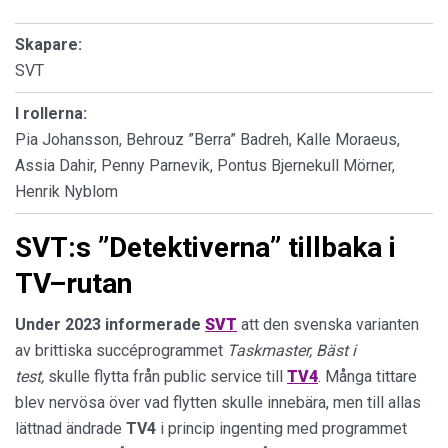
Skapare:
SVT
I rollerna:
Pia Johansson, Behrouz ”Berra” Badreh, Kalle Moraeus,
Assia Dahir, Penny Parnevik, Pontus Bjernekull Mörner,
Henrik Nyblom
SVT:s ”Detektiverna” tillbaka i
TV–rutan
Under 2023
informerade
SVT
att den svenska varianten
av brittiska succéprogrammet
Taskmaster,
Bäst i
test,
skulle flytta från public service till
TV4
. Många tittare
blev nervösa över vad flytten skulle innebära, men till allas
lättnad ändrade
TV4
i princip ingenting med programmet