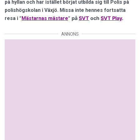
på hyllan och har istället börjat utbilda sig till Polis på
polishögskolan i Växjö. Missa inte hennes fortsatta
”
”
på
SVT
och
SVT Play
.
resa i
Mästarnas mästare
ANNONS