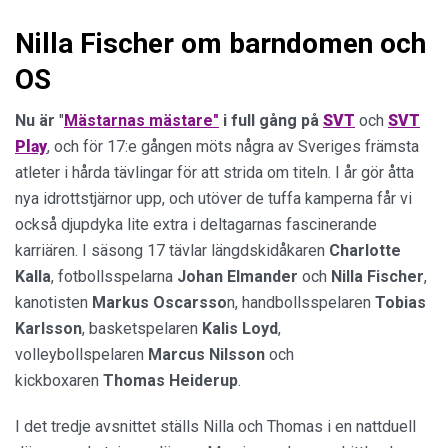
Nilla Fischer om barndomen och
OS
Nu är
"
Mästarnas mästare"
i full gång på
SVT
och
SVT
Play
, och för 17:e gången möts några av Sveriges främsta
atleter i hårda tävlingar för att strida om titeln. I år gör åtta
nya idrottstjärnor upp, och utöver de tuffa kamperna får vi
också djupdyka lite extra i deltagarnas fascinerande
karriären. I säsong 17 tävlar längdskidåkaren
Charlotte
Kalla
, fotbollsspelarna
Johan Elmander
och
Nilla Fischer
,
kanotisten
Markus Oscarsso
n, handbollsspelaren
Tobias
Karlsson
, basketspelaren
Kalis Loyd
,
volleybollspelaren
Marcus Nilsson
och
kickboxaren
Thomas Heiderup
.
I det tredje avsnittet ställs Nilla och Thomas i en nattduell