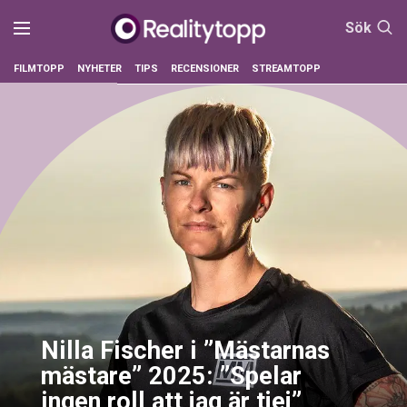
Sök
FILMTOPP
NYHETER
TIPS
RECENSIONER
STREAMTOPP
Nilla Fischer i ”Mästarnas
mästare” 2025: ”Spelar
ingen roll att jag är tjej”