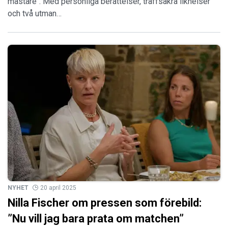
mästare". Med personliga berättelser, träffsäkra liknelser
och två utman…
NYHET
20 april 2025
Nilla Fischer om pressen som förebild:
”Nu vill jag bara prata om matchen”