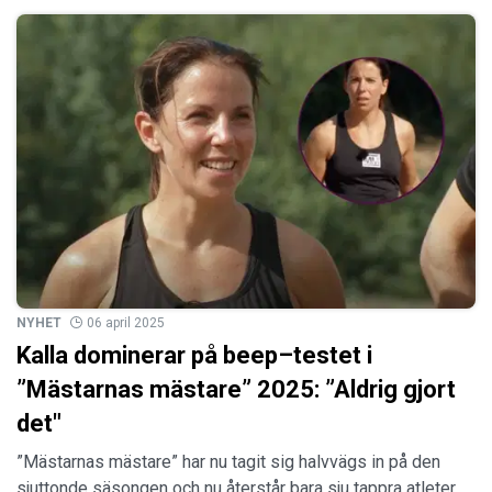
NYHET
06 april 2025
Kalla dominerar på beep–testet i
”Mästarnas mästare” 2025: ”Aldrig gjort
det"
”Mästarnas mästare” har nu tagit sig halvvägs in på den
sjuttonde säsongen och nu återstår bara sju tappra atleter