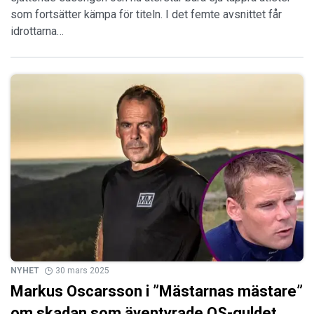
som fortsätter kämpa för titeln. I det femte avsnittet får
idrottarna…
NYHET
30 mars 2025
Markus Oscarsson i ”Mästarnas mästare”
om skadan som äventyrade OS-guldet