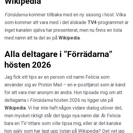
Wikipedia
Förrädarna
kommer tillbaka med en ny säsong i höst. Vilka
som kommer att vara med i det älskade
TV4
-programmet är
inget kanalen själva har presenterat, men nu finns en lista
med namn att ta del av på
Wikipedia
.
Alla deltagare i ”Förrädarna”
hösten 2026
Jag fick ett tips av en person vid namn Felicia som
använder sig av Proton Mail – en e-posttjänst som är känd
för att vara mer anonym än andra. Hon tipsade mig om att
deltagarna i
Förrädarna
hösten 2026 nu ligger ute på
Wikipedia
. Vi har inte haft någon vidare dialog utöver det,
men mycket riktigt står det tjugo nya namn där. Är Felicia
bara en TV-tittare som ville tipsa mig, eller är det kanske
hon själv som har lagt upp listan på Wikipedia? Det vet jag