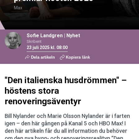
Max
Sofie Landgren
|
Nyhet
Skribent
23 juli 2025 kl. 08:00
Dela artikeln
Kopiera länk
"Den italienska husdrömmen" –
höstens stora
renoveringsäventyr
Bill Nylander och Marie Olsson Nylander är i farten
igen – den här gången på Kanal 5 och HBO Max! I
den här artikeln får du all information du behöver
om den nya bygg- och renoveringsrealityn ”Den