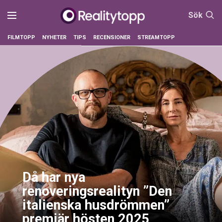
Sök
FILMTOPP
NYHETER
TIPS
RECENSIONER
STREAMTOPP
Då har nya
renoveringsrealityn ”Den
italienska husdrömmen”
premiär hösten 2025