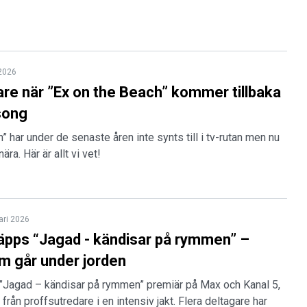
 2026
are när ”Ex on the Beach” kommer tillbaka
song
” har under de senaste åren inte synts till i tv-rutan men nu
ra. Här är allt vi vet!
ari 2026
läpps “Jagad - kändisar på rymmen” –
om går under jorden
”Jagad – kändisar på rymmen” premiär på Max och Kanal 5,
 från proffsutredare i en intensiv jakt. Flera deltagare har