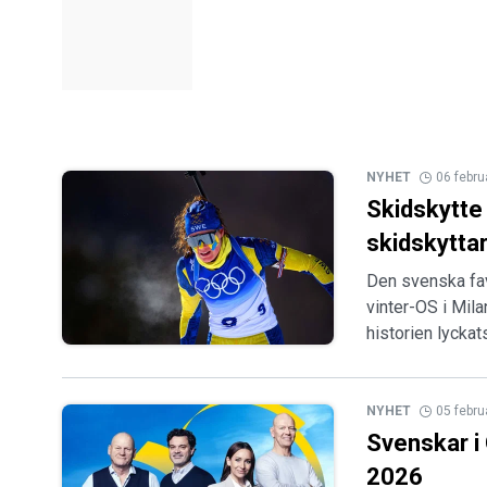
NYHET
06 febru
Skidskytte 
skidskytta
Den svenska fav
vinter-OS i Mila
historien lycka
NYHET
05 febru
Svenskar i
2026