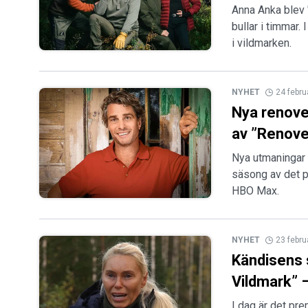
Anna Anka blev 
bullar i timmar.
i vildmarken.
NYHET
24 febru
Nya renove
av ”Renov
Nya utmaningar 
säsong av det 
HBO Max.
NYHET
23 febru
Kändisens 
Vildmark” –
I dag är det pre