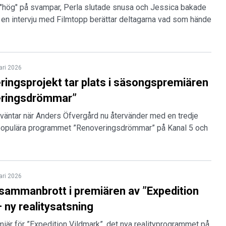
"hög" på svampar, Perla slutade snusa och Jessica bakade
 I en intervju med Filmtopp berättar deltagarna vad som hände
ari 2026
ringsprojekt tar plats i säsongspremiären
eringsdrömmar”
väntar när Anders Öfvergård nu återvänder med en tredje
populära programmet ”Renoveringsdrömmar” på Kanal 5 och
ari 2026
sammanbrott i premiären av ”Expedition
 ny realitysatsning
miär för ”Expedition Vildmark”, det nya realityprogrammet på