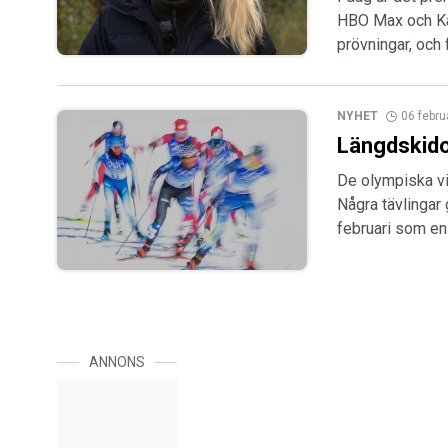
HBO Max och Kan
prövningar, och
NYHET
06 febru
Längdskido
De olympiska vin
Några tävlingar 
februari som en
ANNONS