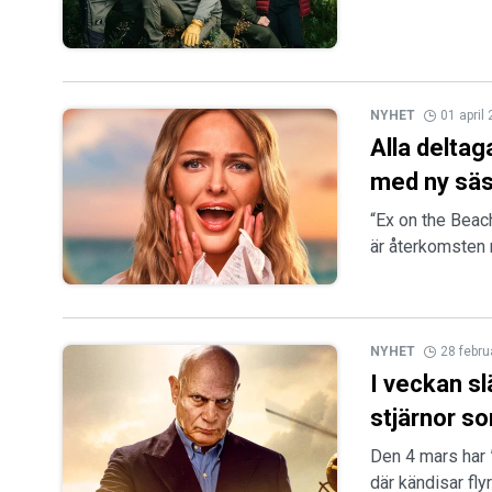
NYHET
01 april
Alla deltag
med ny sä
“Ex on the Beach
är återkomsten nä
NYHET
28 febru
I veckan s
stjärnor s
Den 4 mars har 
där kändisar flyr