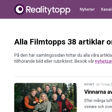
Nyheter
Kanal
Alla Filmtopps 38 artiklar
På den här samlingssidan hittar du alla våra artikla
tillhörande bild eller rubriktext. Besök vår
nyhetsa
NYHET
13 maj 
Vinnarna a
Efter många tuf
vinnare och över