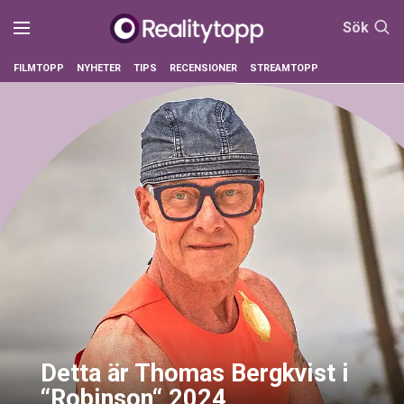
Sök
FILMTOPP
NYHETER
TIPS
RECENSIONER
STREAMTOPP
Detta är Thomas Bergkvist i
“Robinson“ 2024