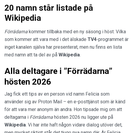
20 namn står listade på
Wikipedia
Förrädarna
kommer tillbaka med en ny säsong i höst. Vilka
som kommer att vara med i det älskade
TV4
-programmet är
inget kanalen själva har presenterat, men nu finns en lista
med namn att ta del av på
Wikipedia
.
Alla deltagare i ”Förrädarna”
hösten 2026
Jag fick ett tips av en person vid namn Felicia som
använder sig av Proton Mail – en e-posttjänst som är känd
för att vara mer anonym än andra. Hon tipsade mig om att
deltagarna i
Förrädarna
hösten 2026 nu ligger ute på
Wikipedia
. Vi har inte haft någon vidare dialog utöver det,
men mycket riktigt står det tjugo nya namn där. Är Felicia