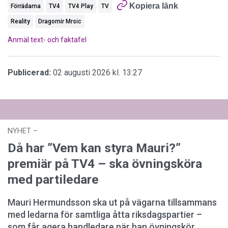
Kopiera länk
Förrädarna
TV4
TV4 Play
TV
Reality
Dragomir Mrsic
Anmäl text- och faktafel
Publicerad:
02 augusti 2026 kl. 13:27
NYHET
–
27 juli 2026 kl. 17:59
Då har ”Vem kan styra Mauri?”
premiär på TV4 – ska övningsköra
med partiledare
Mauri Hermundsson ska ut på vägarna tillsammans
med ledarna för samtliga åtta riksdagspartier –
som får agera handledare när han övningskör