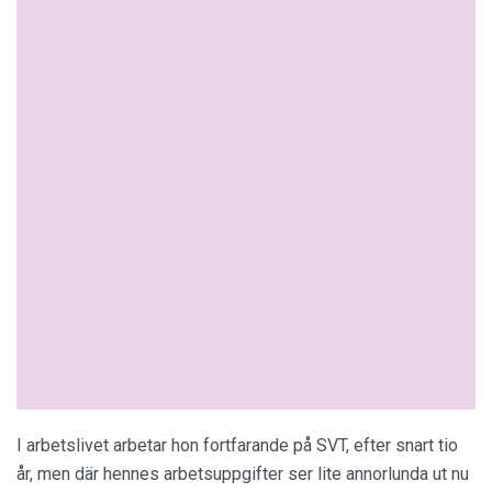
I arbetslivet arbetar hon fortfarande på SVT, efter snart tio
år, men där hennes arbetsuppgifter ser lite annorlunda ut nu