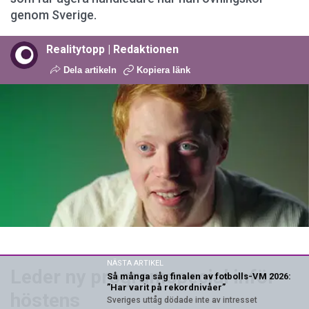
genom Sverige.
Realitytopp | Redaktionen
Dela artikeln
Kopiera länk
NÄSTA ARTIKEL
Leder ny programspecial inför
Så många såg finalen av fotbolls-VM 2026:
”Har varit på rekordnivåer”
höstens
Sveriges uttåg dödade inte av intresset