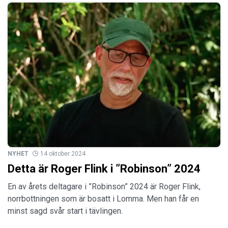
NYHET
14 oktober 2024
Detta är Roger Flink i ”Robinson” 2024
En av årets deltagare i ”Robinson” 2024 är Roger Flink,
norrbottningen som är bosatt i Lomma. Men han får en
minst sagd svår start i tävlingen.