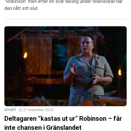
”Robinson” men efter en svår tävling under finalveckan har
den nått sitt slut.
NYHET
21 november 2024
Deltagaren “kastas ut ur” Robinson – får
inte chansen i Gränslandet