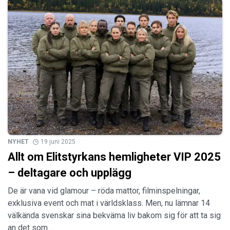
NYHET
19 juni 2025
Allt om Elitstyrkans hemligheter VIP 2025
– deltagare och upplägg
De är vana vid glamour – röda mattor, filminspelningar,
exklusiva event och mat i världsklass. Men, nu lämnar 14
välkända svenskar sina bekväma liv bakom sig för att ta sig
an det som…