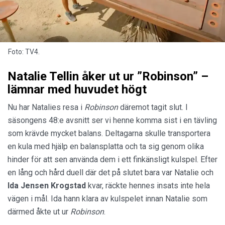
Foto: TV4.
Natalie Tellin åker ut ur ”Robinson” –
lämnar med huvudet högt
Nu har Natalies resa i
Robinson
däremot tagit slut. I
säsongens 48:e avsnitt ser vi henne komma sist i en tävling
som krävde mycket balans. Deltagarna skulle transportera
en kula med hjälp en balansplatta och ta sig genom olika
hinder för att sen använda dem i ett finkänsligt kulspel. Efter
en lång och hård duell där det på slutet bara var Natalie och
Ida Jensen Krogstad
kvar, räckte hennes insats inte hela
vägen i mål. Ida hann klara av kulspelet innan Natalie som
därmed åkte ut ur
Robinson
.