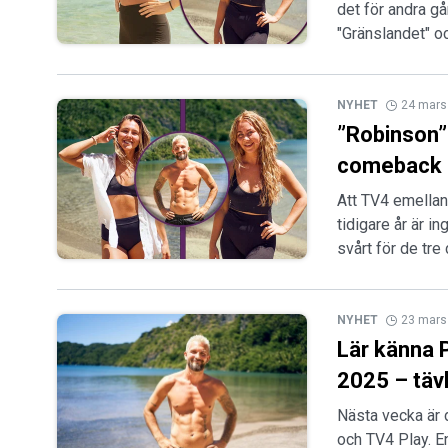
det för andra gå
"Gränslandet" o
NYHET
24 mars
”Robinson”
comeback i
Att TV4 emellan
tidigare år är in
svårt för de tr
NYHET
23 mars
Lär känna 
2025 – täv
Nästa vecka är 
och TV4 Play. E