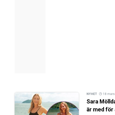
NYHET
18 mars
Sara Mölld
är med för