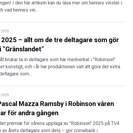
ngen! I den här artikeln kan du läsa mer om hennes vinster i
ch vad hennes vin…
 2025
 2025 – allt om de tre deltagare som gör
 ”Gränslandet”
åt brukar ta in deltagare som har medverkat i "Robinson"
get konstigt, och i år har produktionen valt att göra det extra
e deltagare som…
 2025
Pascal Mazza Ramsby i Robinson våren
lar för andra gången
det premiär för vårens upplaga av "Robinson" 2025 på TV4
n av årets deltagare som dels – gör comeback i