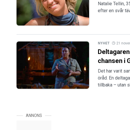
Natalie Tellin, 
efter en svår täv
NYHET
21 nove
Deltagaren 
chansen i 
Det har varit s
öråd. En deltaga
tillbaka – utan
ANNONS