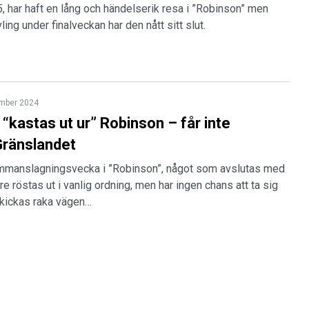
35, har haft en lång och händelserik resa i ”Robinson” men
ling under finalveckan har den nått sitt slut.
mber 2024
“kastas ut ur” Robinson – får inte
Gränslandet
ammanslagningsvecka i ”Robinson”, något som avslutas med
re röstas ut i vanlig ordning, men har ingen chans att ta sig
 skickas raka vägen…