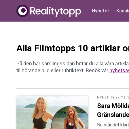
Nyheter
Kanal
Alla Filmtopps 10 artiklar
På den här samlingssidan hittar du alla våra artikla
tillhörande bild eller rubriktext. Besök vår
nyhetsa
NYHET
22 maj 
Sara Möllda
Gränslande
Nu står det klar