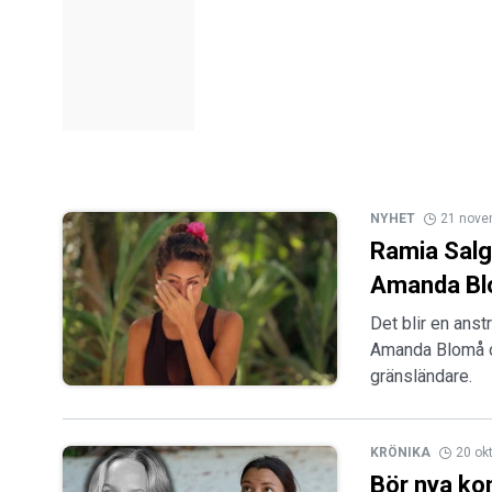
NYHET
21 nove
Ramia Salg
Amanda B
Det blir en anst
Amanda Blomå oc
gränsländare.
KRÖNIKA
20 ok
Bör nya ko