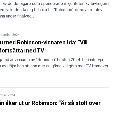
n av de deltagare som spenderade majoriteten av tävlingen i
n lyckades ta sig tillbaka till "Robinson". dessvärre blev
mna under finalvec…
ecember 2024
ju med Robinson-vinnaren Ida: ”Vill
 fortsätta med TV”
stad är vinnaren av ”Robinson” hösten 2024. I en intervju
 avslöjar hon att hon mer än gärna vill göra mer TV framöver.
mber 2024
lin åker ut ur Robinson: ”Är så stolt över