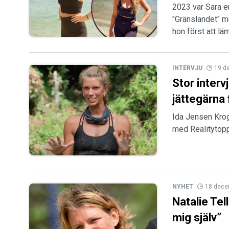
2023 var Sara e
"Gränslandet" me
hon först att lä
INTERVJU
19 d
Stor interv
jättegärna
Ida Jensen Krog
med Realitytopp
NYHET
18 dece
Natalie Tel
mig själv”