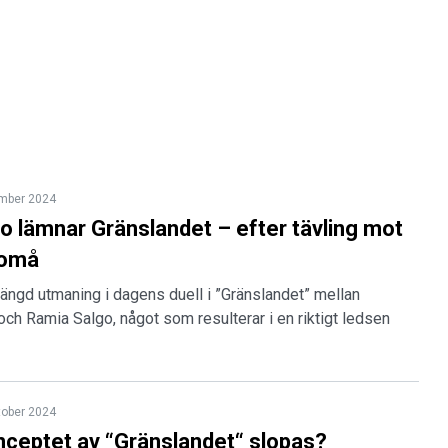
mber 2024
o lämnar Gränslandet – efter tävling mot
lomå
rängd utmaning i dagens duell i ”Gränslandet” mellan
h Ramia Salgo, något som resulterar i en riktigt ledsen
tober 2024
nceptet av “Gränslandet“ slopas?