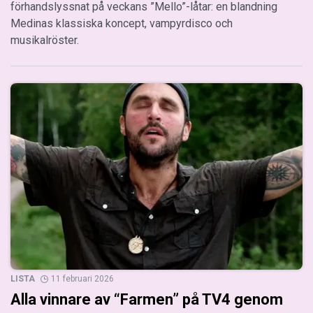
förhandslyssnat på veckans ”Mello”-låtar: en blandning
Medinas klassiska koncept, vampyrdisco och
musikalröster.
LISTA
11 februari 2026
Alla vinnare av “Farmen” på TV4 genom