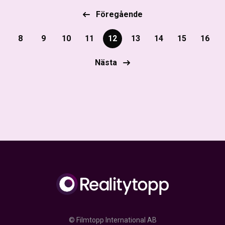
Föregående
8
9
10
11
12
13
14
15
16
Nästa
© Filmtopp International AB