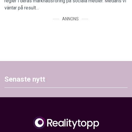
regler i deras marknadsföring på sociala medier. Medans vi
väntar på result…
ANNONS
Senaste nytt