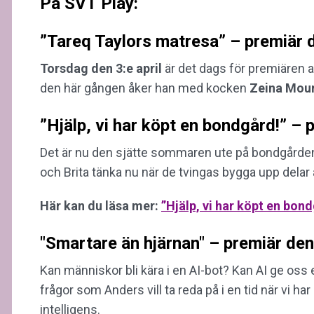
På SVT Play:
”Tareq Taylors matresa” – premiär d
Torsdag den 3:e april
är det dags för premiären 
den här gången åker han med kocken
Zeina
Mour
”Hjälp, vi har köpt en bondgård!” – p
Det är nu den sjätte sommaren ute på bondgården, 
och Brita tänka nu när de tvingas bygga upp delar
Här kan du läsa mer:
”Hjälp, vi har köpt en bon
"Smartare än hjärnan" – premiär den 
Kan människor bli kära i en AI-bot? Kan AI ge oss e
frågor som Anders vill ta reda på i en tid när vi h
intelligens.