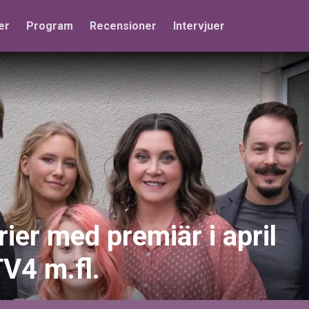
er
Program
Recensioner
Intervjuer
rier med premiär i april
TV4 m.fl.