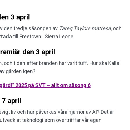
en 3 april
av den tredje säsongen av
Tareq Taylors matresa
, och
tada
till Freetown i Sierra Leone.
remiär den 3 april
och tiden efter branden har varit tuff. Hur ska Kalle
 av gården igen?
dgård!” 2025 på SVT – allt om säsong 6
7 april
vigt liv och hur påverkas våra hjärnor av AI? Det är
ar utvecklat teknologi som överträffar vår egen