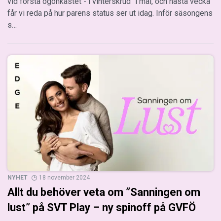
vid första ögonkastet - i vinterskrud" i mål, och nästa vecka
får vi reda på hur parens status ser ut idag. Inför säsongens
s…
NYHET
18 november 2024
Allt du behöver veta om ”Sanningen om
lust” på SVT Play – ny spinoff på GVFÖ