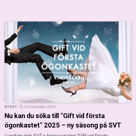
NYHET
23 november 2024
Nu kan du söka till ”Gift vid första
ögonkastet” 2025 – ny säsong på SVT
I veckan gick SVT:s bonussäsong "Gift vid första