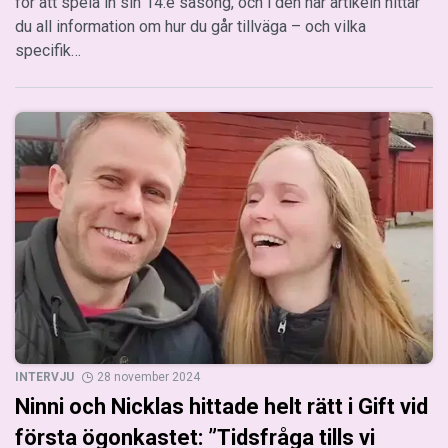
för att spela in sin 14:e säsong, och i den här artikeln hittar
du all information om hur du går tillväga – och vilka
specifik…
INTERVJU
28 november 2024
Ninni och Nicklas hittade helt rätt i Gift vid
första ögonkastet: ”Tidsfråga tills vi